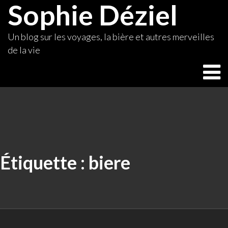
Sophie Déziel
Skip
to
content
Un blog sur les voyages, la bière et autres merveilles
de la vie
Étiquette :
biere