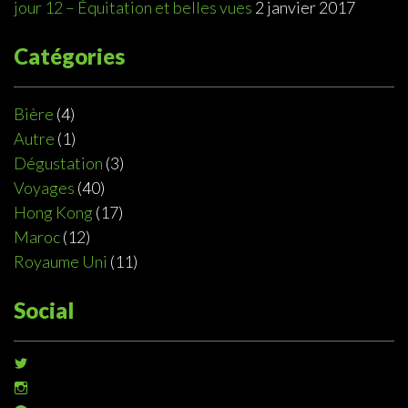
jour 12 – Équitation et belles vues
2 janvier 2017
Catégories
Bière
(4)
Autre
(1)
Dégustation
(3)
Voyages
(40)
Hong Kong
(17)
Maroc
(12)
Royaume Uni
(11)
Social
Voir
le
Voir
profil
le
de