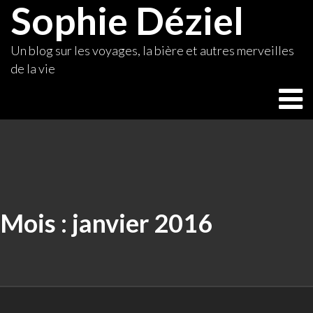
Sophie Déziel
Skip
to
content
Un blog sur les voyages, la bière et autres merveilles
de la vie
Mois :
janvier 2016