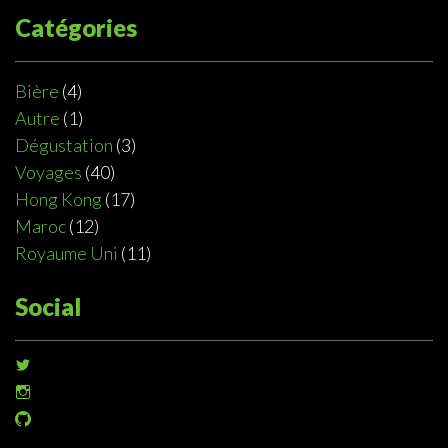
Catégories
Bière
(4)
Autre
(1)
Dégustation
(3)
Voyages
(40)
Hong Kong
(17)
Maroc
(12)
Royaume Uni
(11)
Social
Voir
le
Voir
profil
le
de
Voir
profil
@sophiedeziel
le
de
sur