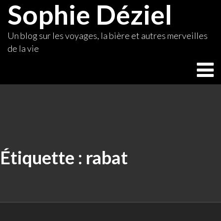
Sophie Déziel
Skip
to
content
Un blog sur les voyages, la bière et autres merveilles
de la vie
Étiquette :
rabat