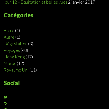
jour 12 – Équitation et belles vues
2 janvier 2017
Catégories
Bière
(4)
Autre
(1)
Dégustation
(3)
Voyages
(40)
Hong Kong
(17)
Maroc
(12)
Royaume Uni
(11)
Social
Voir
le
Voir
profil
le
de