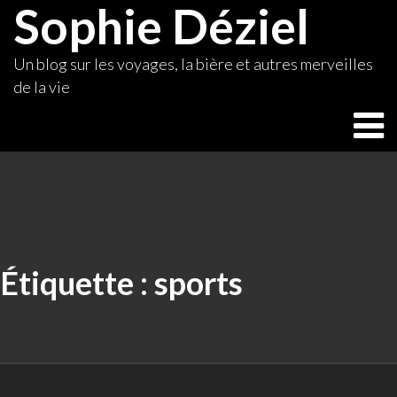
Sophie Déziel
Skip
to
content
Un blog sur les voyages, la bière et autres merveilles
de la vie
Étiquette :
sports