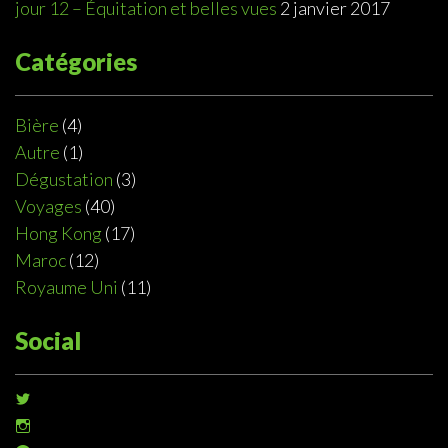
jour 12 – Équitation et belles vues
2 janvier 2017
Catégories
Bière
(4)
Autre
(1)
Dégustation
(3)
Voyages
(40)
Hong Kong
(17)
Maroc
(12)
Royaume Uni
(11)
Social
Voir
le
Voir
profil
le
de