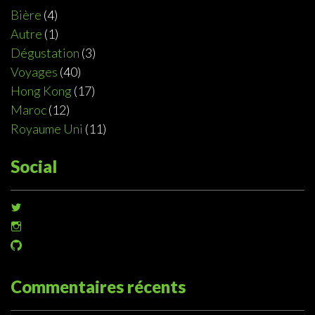
Bière
(4)
Autre
(1)
Dégustation
(3)
Voyages
(40)
Hong Kong
(17)
Maroc
(12)
Royaume Uni
(11)
Social
Voir
le
Voir
profil
le
de
Voir
profil
@sophiedeziel
le
de
sur
profil
@sophiedeziel
Twitter
de
Commentaires récents
sur
@sophiedeziel
Instagram
sur
GitHub