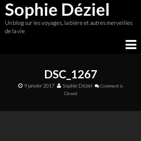
Sophie Déziel
Skip
to
content
Un blog sur les voyages, la bière et autres merveilles
de la vie
DSC_1267
9 janvier 2017
Sophie Déziel
Comment is
Closed