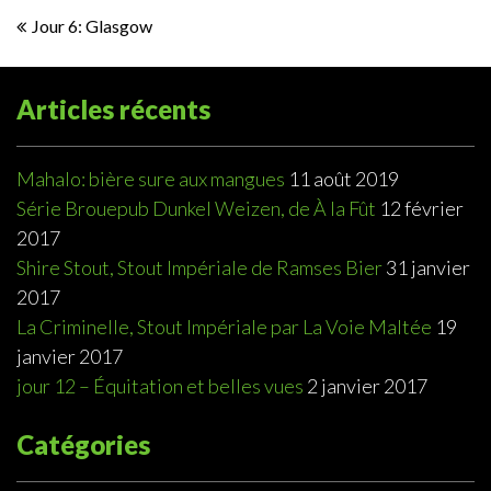
Navigation
Jour 6: Glasgow
de
l’article
Articles récents
Mahalo: bière sure aux mangues
11 août 2019
Série Brouepub Dunkel Weizen, de À la Fût
12 février
2017
Shire Stout, Stout Impériale de Ramses Bier
31 janvier
2017
La Criminelle, Stout Impériale par La Voie Maltée
19
janvier 2017
jour 12 – Équitation et belles vues
2 janvier 2017
Catégories