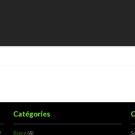
Catégories
C
9
Bière
(4)
S