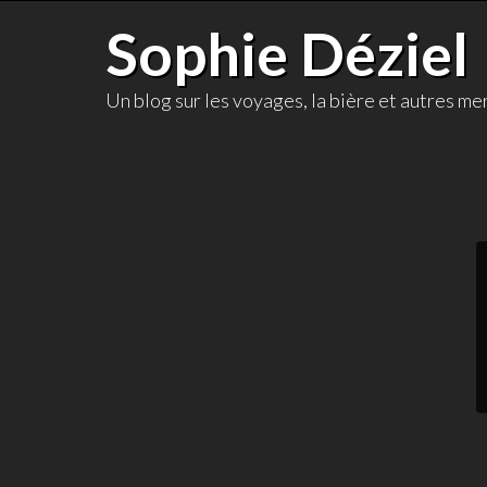
Skip
Sophie Déziel
to
content
Un blog sur les voyages, la bière et autres mer