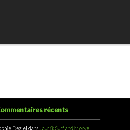
ommentaires récents
ophie Déziel
dans
Jour 8: Surf and Morve