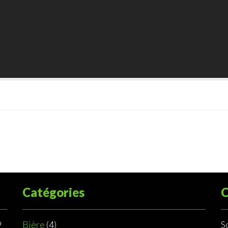
Catégories
C
9
Bière
(4)
S