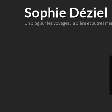
Skip
Sophie Déziel
to
content
Un blog sur les voyages, la bière et autres mer