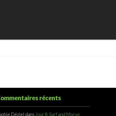
ommentaires récents
ophie Déziel
dans
Jour 8: Surf and Morve