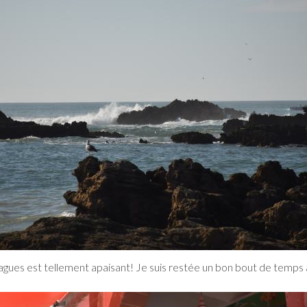
agues est tellement apaisant! Je suis restée un bon bout de temps à