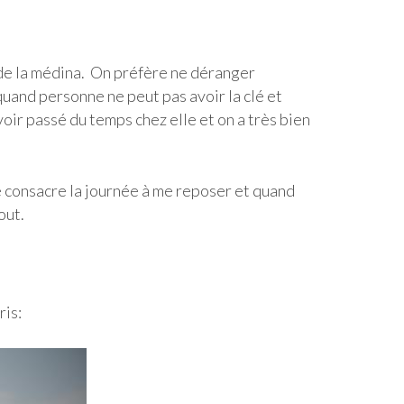
s de la médina. On préfère ne déranger
quand personne ne peut pas avoir la clé et
avoir passé du temps chez elle et on a très bien
 je consacre la journée à me reposer et quand
out.
ris: