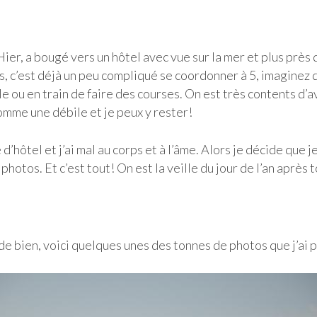
ier, a bougé vers un hôtel avec vue sur la mer et plus prè
s, c’est déjà un peu compliqué se coordonner à 5, imaginez 
lle ou en train de faire des courses. On est très contents d’
comme une débile et je peux y rester!
 d’hôtel et j’ai mal au corps et à l’âme. Alors je décide que
photos. Et c’est tout! On est la veille du jour de l’an après t
de bien, voici quelques unes des tonnes de photos que j’ai p