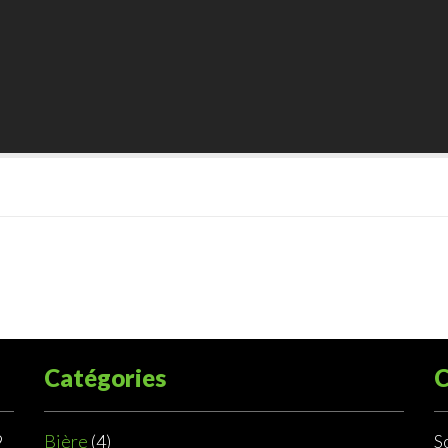
Catégories
C
9
Bière
(4)
S