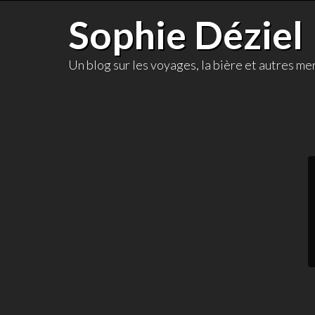
Skip
Sophie Déziel
to
content
Un blog sur les voyages, la bière et autres mer