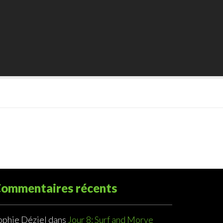
ommentaires récents
ophie Déziel
dans
Jour 8: Surf and Morve