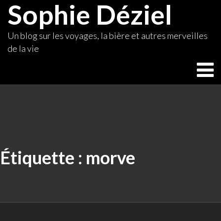
Sophie Déziel
Skip
to
content
Un blog sur les voyages, la bière et autres merveilles
de la vie
Étiquette :
morve