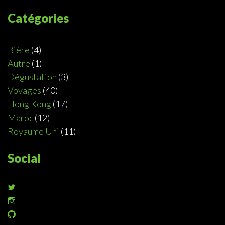
Catégories
Bière
(4)
Autre
(1)
Dégustation
(3)
Voyages
(40)
Hong Kong
(17)
Maroc
(12)
Royaume Uni
(11)
Social
Voir
le
Voir
profil
le
de
Voir
profil
@sophiedeziel
le
de