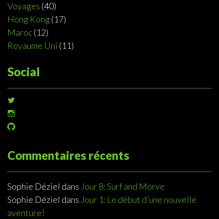
Voyages
(40)
Hong Kong
(17)
Maroc
(12)
Royaume Uni
(11)
Social
Voir
le
Voir
profil
le
de
Voir
profil
@sophiedeziel
le
de
sur
profil
@sophiedeziel
Twitter
de
Commentaires récents
sur
@sophiedeziel
Instagram
sur
GitHub
Sophie Déziel
dans
Jour 8: Surf and Morve
Sophie Déziel
dans
Jour 1: Le début d’une nouvelle
aventure!