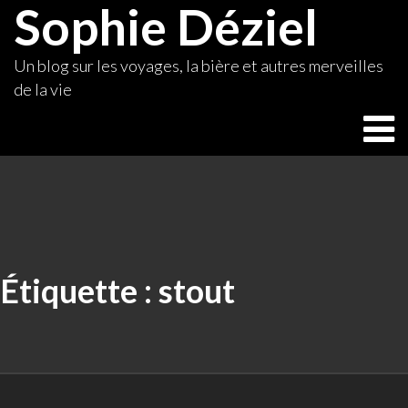
Sophie Déziel
Skip
to
content
Un blog sur les voyages, la bière et autres merveilles
de la vie
Étiquette :
stout