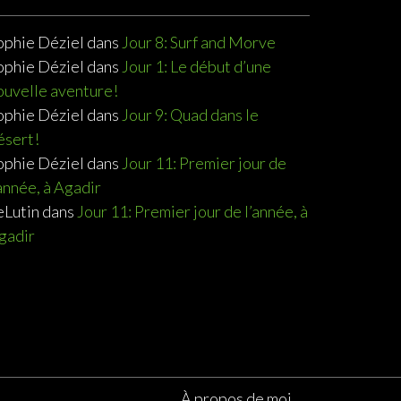
ophie Déziel
dans
Jour 8: Surf and Morve
ophie Déziel
dans
Jour 1: Le début d’une
ouvelle aventure!
ophie Déziel
dans
Jour 9: Quad dans le
ésert!
ophie Déziel
dans
Jour 11: Premier jour de
’année, à Agadir
eLutin
dans
Jour 11: Premier jour de l’année, à
gadir
À propos de moi