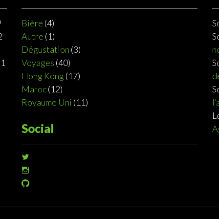
9
Bière
(4)
S
2
Autre
(1)
S
Dégustation
(3)
n
31
Voyages
(40)
S
Hong Kong
(17)
d
Maroc
(12)
S
Royaume Uni
(11)
l
L
Social
A
Voir
le
Voir
profil
le
de
Voir
profil
@sophiedeziel
le
de
sur
profil
@sophiedeziel
Twitter
de
sur
@sophiedeziel
Instagram