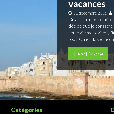
vacances
31 décembre 2016
On a la chambre d’hôtel e
décide que je consacre 
l’énergie me revient, j’
tout! On est la veille du
Read More
Catégories
C