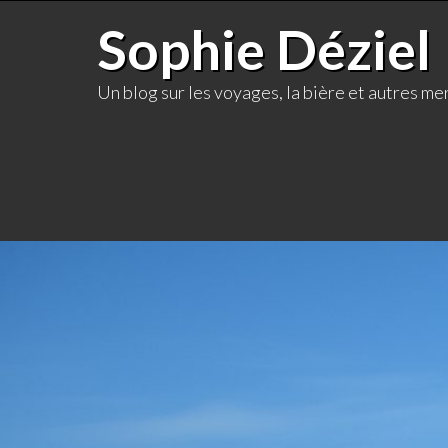
Skip
Sophie Déziel
to
content
Un blog sur les voyages, la bière et autres mer