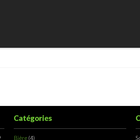
Catégories
C
9
Bière
(4)
S