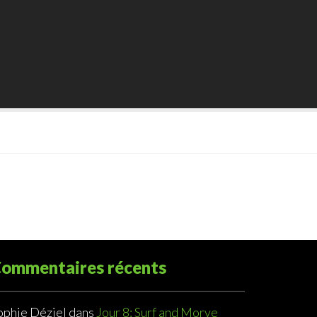
ommentaires récents
ophie Déziel
dans
Jour 8: Surf and Morve