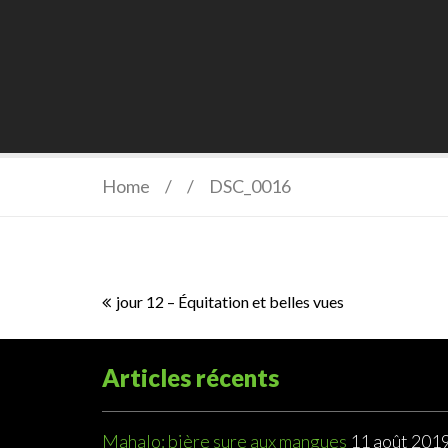
Home
/
/
DSC_0016
Navigation
jour 12 – Équitation et belles vues
de
l’article
Articles récents
Mahalo: bière sure aux mangues
11 août 201