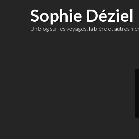
Skip
Sophie Déziel
to
content
Un blog sur les voyages, la bière et autres mer