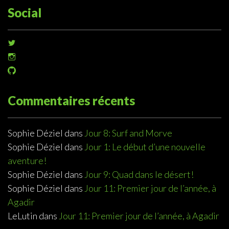
Social
Voir
le
Voir
profil
le
de
Voir
profil
@sophiedeziel
le
de
sur
profil
@sophiedeziel
Twitter
de
Commentaires récents
sur
@sophiedeziel
Instagram
sur
GitHub
Sophie Déziel
dans
Jour 8: Surf and Morve
Sophie Déziel
dans
Jour 1: Le début d’une nouvelle
aventure!
Sophie Déziel
dans
Jour 9: Quad dans le désert!
Sophie Déziel
dans
Jour 11: Premier jour de l’année, à
Agadir
LeLutin
dans
Jour 11: Premier jour de l’année, à Agadir