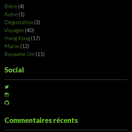
Bière
(4)
Autre
(1)
Dégustation
(3)
Voyages
(40)
Hong Kong
(17)
Maroc
(12)
Royaume Uni
(11)
Social
Voir
le
Voir
profil
le
de
Voir
profil
@sophiedeziel
le
de
sur
profil
@sophiedeziel
Twitter
de
Commentaires récents
sur
@sophiedeziel
Instagram
sur
GitHub