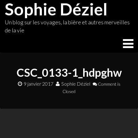
Sophie Déziel
Skip
to
content
Un blog sur les voyages, la bière et autres merveilles
de la vie
CSC_0133-1_hdpghw
9 janvier 2017
Sophie Déziel
Comment is
Closed