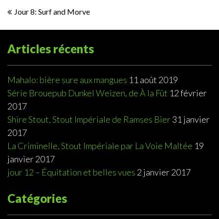
Navigation
Jour 8: Surf and Morve
de
l’article
Articles récents
Mahalo: bière sure aux mangues
11 août 2019
Série Brouepub Dunkel Weizen, de À la Fût
12 février
2017
Shire Stout, Stout Impériale de Ramses Bier
31 janvier
2017
La Criminelle, Stout Impériale par La Voie Maltée
19
janvier 2017
jour 12 – Équitation et belles vues
2 janvier 2017
Catégories