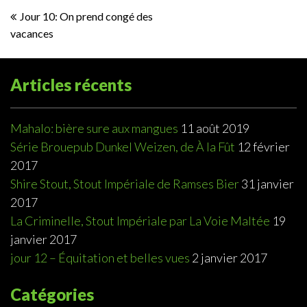
Navigation
Jour 10: On prend congé des
vacances
de
l’article
Articles récents
Mahalo: bière sure aux mangues
11 août 2019
Série Brouepub Dunkel Weizen, de À la Fût
12 février
2017
Shire Stout, Stout Impériale de Ramses Bier
31 janvier
2017
La Criminelle, Stout Impériale par La Voie Maltée
19
janvier 2017
jour 12 – Équitation et belles vues
2 janvier 2017
Catégories