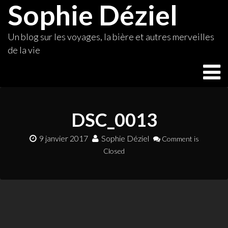
Sophie Déziel
Skip
to
content
Un blog sur les voyages, la bière et autres merveilles
de la vie
DSC_0013
9 janvier 2017
Sophie Déziel
Comment is
Closed