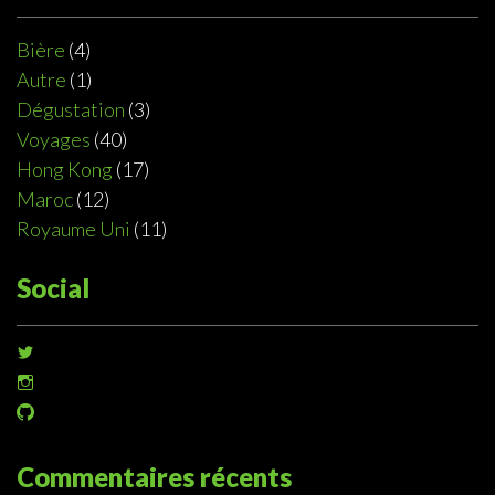
Bière
(4)
Autre
(1)
Dégustation
(3)
Voyages
(40)
Hong Kong
(17)
Maroc
(12)
Royaume Uni
(11)
Social
Voir
le
Voir
profil
le
de
Voir
profil
@sophiedeziel
le
de
sur
profil
@sophiedeziel
Twitter
de
Commentaires récents
sur
@sophiedeziel
Instagram