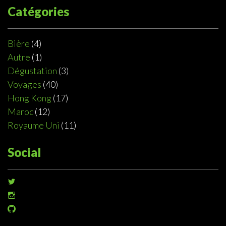
Catégories
Bière
(4)
Autre
(1)
Dégustation
(3)
Voyages
(40)
Hong Kong
(17)
Maroc
(12)
Royaume Uni
(11)
Social
Voir
le
Voir
profil
le
de
Voir
profil
@sophiedeziel
le
de
sur
profil