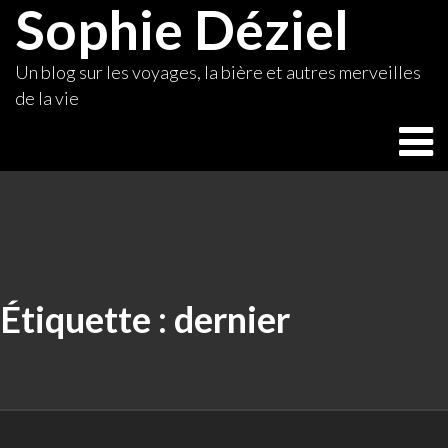
Sophie Déziel
Skip
to
content
Un blog sur les voyages, la bière et autres merveilles
de la vie
Étiquette :
dernier