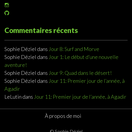
le
Voir
profil
le
de
Voir
profil
@sophiedeziel
le
de
sur
profil
@sophiedeziel
Twitter
de
Commentaires récents
sur
@sophiedeziel
Instagram
sur
GitHub
Sophie Déziel
dans
Jour 8: Surf and Morve
Sophie Déziel
dans
Jour 1: Le début d’une nouvelle
aventure!
Sophie Déziel
dans
Jour 9: Quad dans le désert!
Sophie Déziel
dans
Jour 11: Premier jour de l’année, à
Agadir
LeLutin
dans
Jour 11: Premier jour de l’année, à Agadir
À propos de moi
© Sophie Déziel