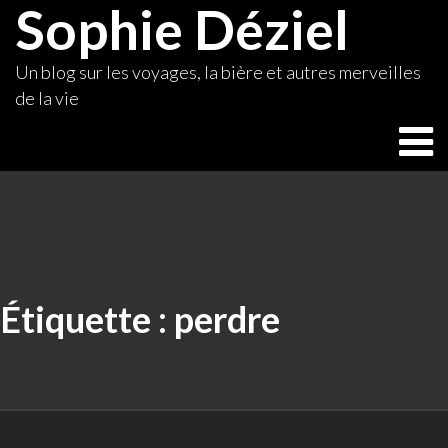
Sophie Déziel
Skip
to
content
Un blog sur les voyages, la bière et autres merveilles
de la vie
Étiquette :
perdre