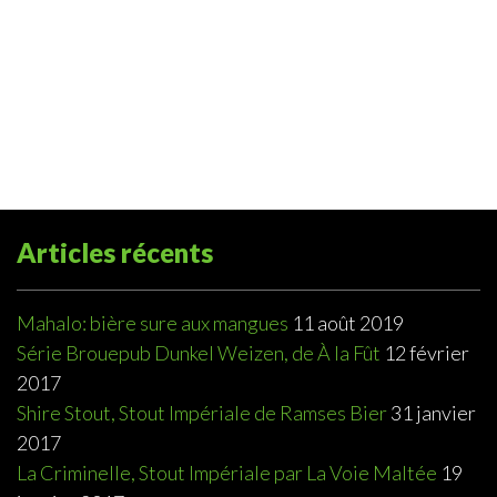
Articles récents
Mahalo: bière sure aux mangues
11 août 2019
Série Brouepub Dunkel Weizen, de À la Fût
12 février
2017
Shire Stout, Stout Impériale de Ramses Bier
31 janvier
2017
La Criminelle, Stout Impériale par La Voie Maltée
19