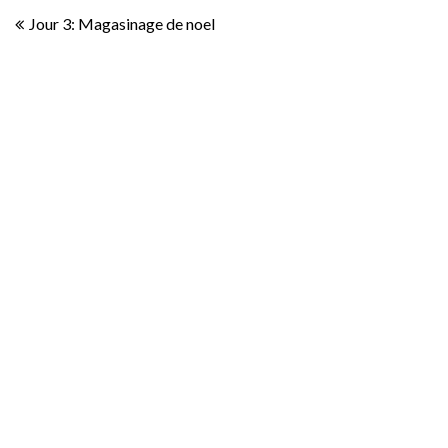
Navigation
Jour 3: Magasinage de noel
de
l’article