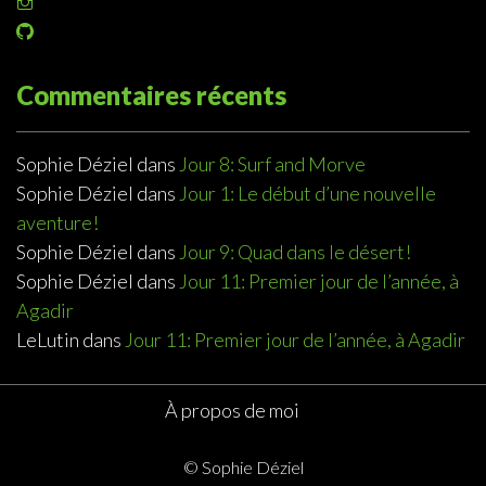
Voir
profil
le
de
Voir
profil
@sophiedeziel
le
de
sur
profil
@sophiedeziel
Twitter
de
Commentaires récents
sur
@sophiedeziel
Instagram
sur
GitHub
Sophie Déziel
dans
Jour 8: Surf and Morve
Sophie Déziel
dans
Jour 1: Le début d’une nouvelle
aventure!
Sophie Déziel
dans
Jour 9: Quad dans le désert!
Sophie Déziel
dans
Jour 11: Premier jour de l’année, à
Agadir
LeLutin
dans
Jour 11: Premier jour de l’année, à Agadir
À propos de moi
© Sophie Déziel