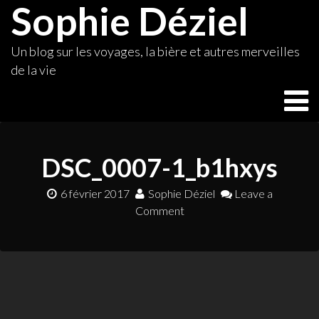
Sophie Déziel
Skip
to
content
Un blog sur les voyages, la bière et autres merveilles
de la vie
DSC_0007-1_b1hxys
6 février 2017
Sophie Déziel
Leave a
Comment