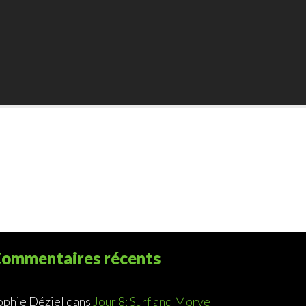
ommentaires récents
ophie Déziel
dans
Jour 8: Surf and Morve