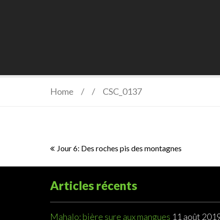
Home
/
/
CSC_0137
Navigation
Jour 6: Des roches pis des montagnes
de
l’article
Articles récents
Mahalo: bière sure aux mangues
11 août 201