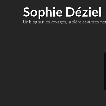
Skip
Sophie Déziel
to
content
Un blog sur les voyages, la bière et autres mer