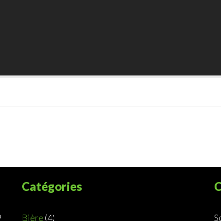
Catégories
C
9
Bière
(4)
S