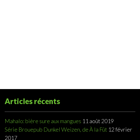
Articles récents
Mahalo: bière sure aux mangues
11 août 2019
Série Brouepub Dunkel Weizen, de À la Fût
12 février
2017