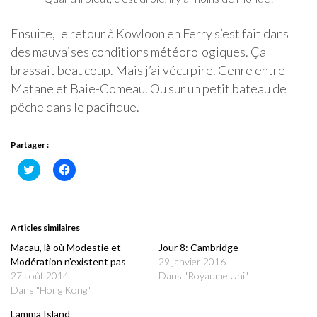
Ensuite, le retour à Kowloon en Ferry s’est fait dans
des mauvaises conditions météorologiques. Ça
brassait beaucoup. Mais j’ai vécu pire. Genre entre
Matane et Baie-Comeau. Ou sur un petit bateau de
pêche dans le pacifique.
Partager :
Cliquez
Cliquez
pour
pour
partager
partager
sur
sur
Twitter(ouvre
Facebook(ouvre
dans
dans
une
une
Articles similaires
nouvelle
nouvelle
fenêtre)
fenêtre)
Macau, là où Modestie et
Jour 8: Cambridge
Modération n’existent pas
29 janvier 2016
27 août 2014
Dans "Royaume Uni"
Dans "Hong Kong"
Lamma Island