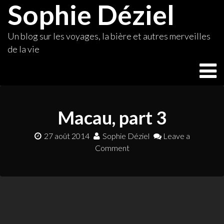
Sophie Déziel
Skip
to
content
Un blog sur les voyages, la bière et autres merveilles
de la vie
Macau, part 3
27 août 2014
Sophie Déziel
Leave a
Comment