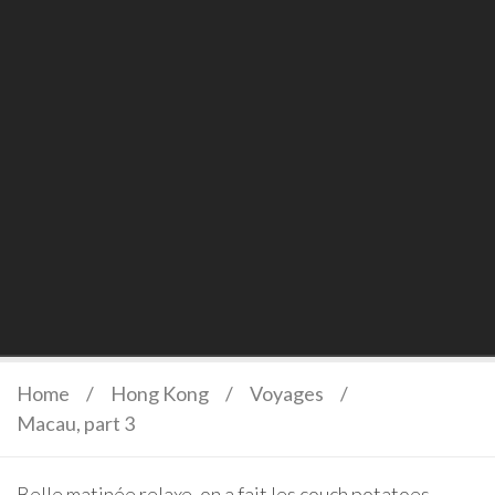
Home
/
Hong Kong
/
Voyages
/
Macau, part 3
Belle matinée relaxe, on a fait les couch potatoes