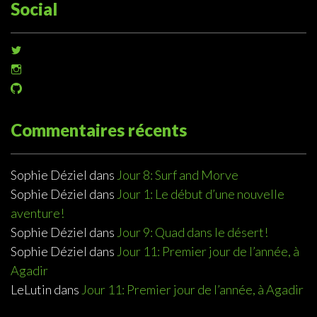
Social
Voir
le
Voir
profil
le
de
Voir
profil
@sophiedeziel
le
de
sur
profil
@sophiedeziel
Twitter
de
Commentaires récents
sur
@sophiedeziel
Instagram
sur
GitHub
Sophie Déziel
dans
Jour 8: Surf and Morve
Sophie Déziel
dans
Jour 1: Le début d’une nouvelle
aventure!
Sophie Déziel
dans
Jour 9: Quad dans le désert!
Sophie Déziel
dans
Jour 11: Premier jour de l’année, à
Agadir
LeLutin
dans
Jour 11: Premier jour de l’année, à Agadir