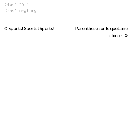
24 août 2014
Dans "Hong Kong"
Navigation
Sports! Sports! Sports!
Parenthèse sur le quétaine
chinois
de
l’article