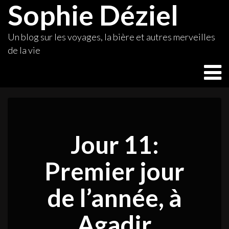
Sophie Déziel
Skip
to
content
Un blog sur les voyages, la bière et autres merveilles
de la vie
Jour 11:
Premier jour
de l’année, à
Agadir